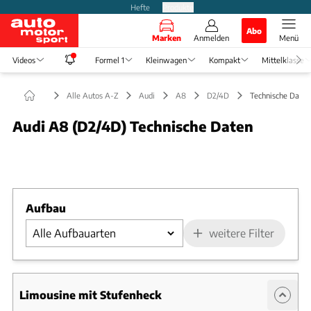
Hefte
Produkte
Abo
Marken
Anmelden
Menü
Videos
Formel 1
Kleinwagen
Kompakt
Mittelklasse
Alle Autos A-Z
Audi
A8
D2/4D
Technische Daten
Audi A8 (D2/4D) Technische Daten
Foto: ams
Slide 1 von 1: Bild - Bild 1
Aufbau
weitere Filter
Limousine mit Stufenheck