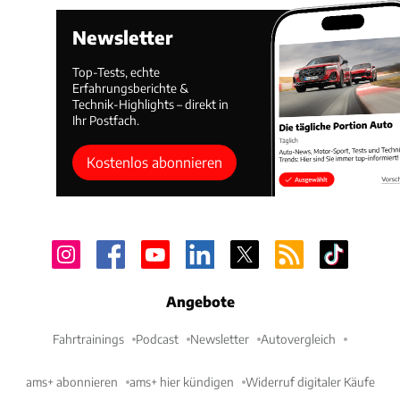
Newsletter
Top-Tests, echte
Erfahrungsberichte &
Technik-Highlights – direkt in
Ihr Postfach.
Kostenlos abonnieren
Angebote
Fahrtrainings
Podcast
Newsletter
Autovergleich
ams+ abonnieren
ams+ hier kündigen
Widerruf digitaler Käufe