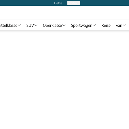
Hefte
Produkte
ittelklasse
SUV
Oberklasse
Sportwagen
Reise
Van