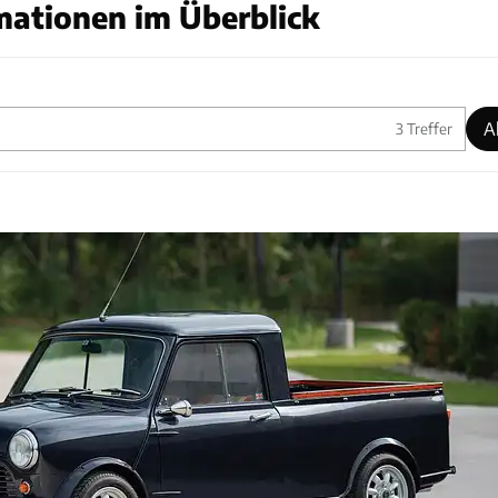
mationen im Überblick
A
3
Treffer