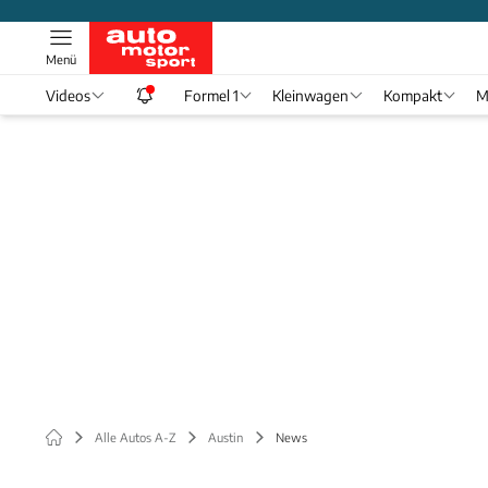
Menü
Videos
Formel 1
Kleinwagen
Kompakt
M
Alle Autos A-Z
Austin
News