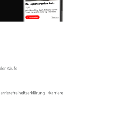
aler Käufe
arrierefreiheitserklärung
Karriere