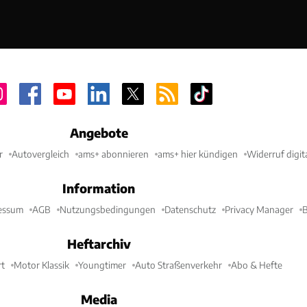
Angebote
r
Autovergleich
ams+ abonnieren
ams+ hier kündigen
Widerruf digit
Information
essum
AGB
Nutzungsbedingungen
Datenschutz
Privacy Manager
B
Heftarchiv
t
Motor Klassik
Youngtimer
Auto Straßenverkehr
Abo & Hefte
Media