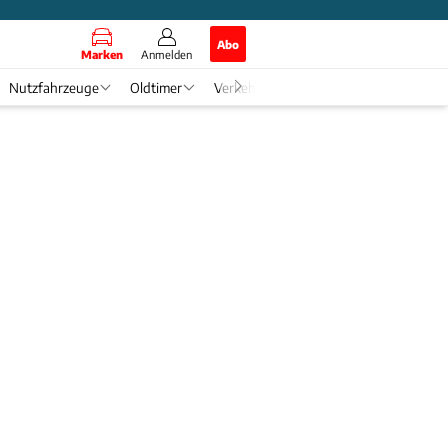
Abo
Marken
Anmelden
Nutzfahrzeuge
Oldtimer
Verkehr
Tech & Zukunft
Auto