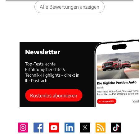
Hubraum
2.998 cm³
Leistung
230 kW / 313 PS
Alle Bewertungen anzeigen
Preis
80.700 €
Technische Daten
Vergleich
BMW 520d Touring (ab 2024)
Antrieb
Diesel
Newsletter
Hubraum
1.995 cm³
Leistung
145 kW / 197 PS
Top-Tests, echte
Preis
64.300 €
Erfahrungsberichte &
Technik-Highlights – direkt in
Technische Daten
Ihr Postfach.
Vergleich
Kostenlos abonnieren
BMW 520d Touring xDrive (ab 2024)
Antrieb
Diesel
Hubraum
1.995 cm³
Leistung
145 kW / 197 PS
Preis
66.900 €
Technische Daten
Vergleich