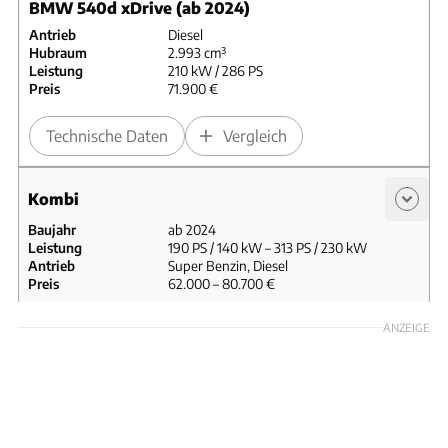
BMW 540d xDrive (ab 2024)
Antrieb
Diesel
Hubraum
2.993 cm³
Leistung
210 kW / 286 PS
Preis
71.900 €
Technische Daten
Vergleich
Kombi
Baujahr
ab 2024
Leistung
190 PS / 140 kW – 313 PS / 230 kW
Antrieb
Super Benzin, Diesel
Preis
62.000 – 80.700 €
BMW 520i Touring (ab 2024)
ANZEIGE
Antrieb
Super Benzin
Hubraum
1.998 cm³
Leistung
140 kW / 190 PS
Preis
62.000 €