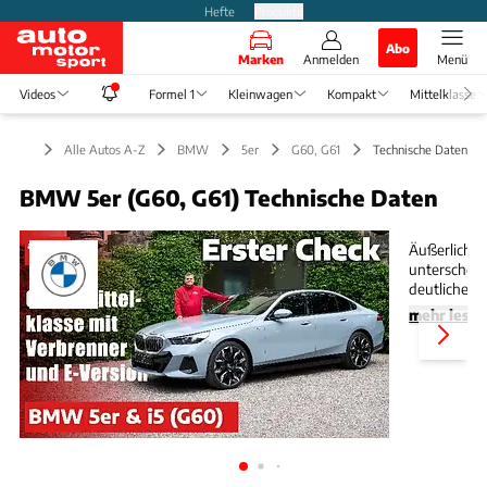
Hefte
Produkte
Abo
Marken
Anmelden
Menü
Videos
Formel 1
Kleinwagen
Kompakt
Mittelklasse
Alle Autos A-Z
BMW
5er
G60, G61
Technische Daten
BMW 5er (G60, G61) Technische Daten
Slide 1 von 48: Video - Alle Details zum neuen BMW
Äußerlich m
unterscheid
deutliche U
530e.
mehr lese