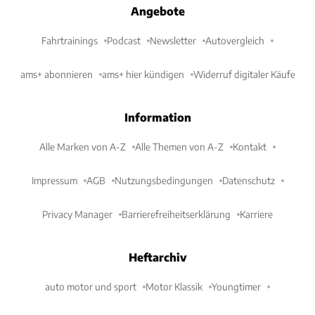
Angebote
BMW 540d Touring xDrive (ab 2024)
Fahrtrainings
Podcast
Newsletter
Autovergleich
Antrieb
Diesel
Hubraum
2.993 cm³
Leistung
210 kW / 286 PS
ams+ abonnieren
ams+ hier kündigen
Widerruf digitaler Käufe
Preis
73.900 €
Information
Technische Daten
Vergleich
Alle Marken von A-Z
Alle Themen von A-Z
Kontakt
Impressum
AGB
Nutzungsbedingungen
Datenschutz
Privacy Manager
Barrierefreiheitserklärung
Karriere
Heftarchiv
auto motor und sport
Motor Klassik
Youngtimer