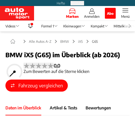
Hefte
Produkte
Abo
Marken
Anmelden
Menü
Videos
Formel 1
Kleinwagen
Kompakt
Mittelklasse
Alle Autos A-Z
BMW
iX5
G65
BMW iX5 (G65) im Überblick (ab 2026)
0,0
Zum Bewerten auf die Sterne klicken
Fahrzeug vergleichen
Daten im Überblick
Artikel & Tests
Bewertungen
Foto: BMW
Slide 1 von 1: Bild - Bild 1