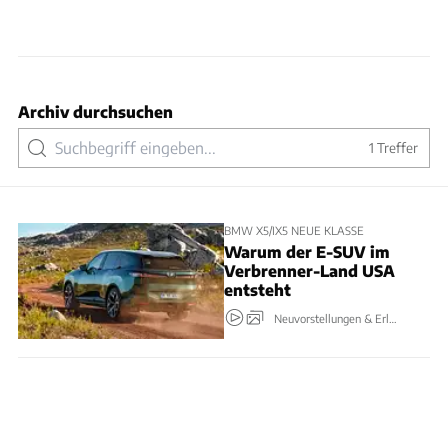
Archiv durchsuchen
1
Treffer
BMW X5/IX5 NEUE KLASSE
Warum der E-SUV im
Verbrenner-Land USA
entsteht
Neuvorstellungen & Erlkönige