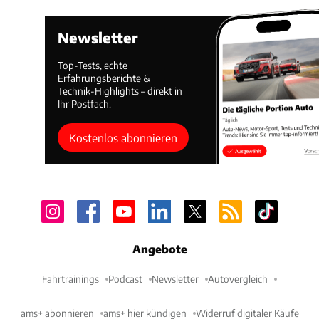
Newsletter
Top-Tests, echte
Erfahrungsberichte &
Technik-Highlights – direkt in
Ihr Postfach.
Kostenlos abonnieren
Angebote
Fahrtrainings
Podcast
Newsletter
Autovergleich
ams+ abonnieren
ams+ hier kündigen
Widerruf digitaler Käufe