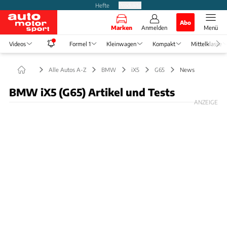
Hefte
Produkte
Abo
Marken
Anmelden
Menü
Videos
Formel 1
Kleinwagen
Kompakt
Mittelklasse
Alle Autos A-Z
BMW
iX5
G65
News
BMW iX5 (G65) Artikel und Tests
ANZEIGE