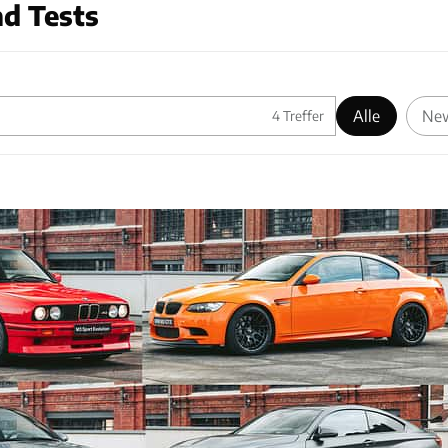
d Tests
Alle
Ne
4
Treffer