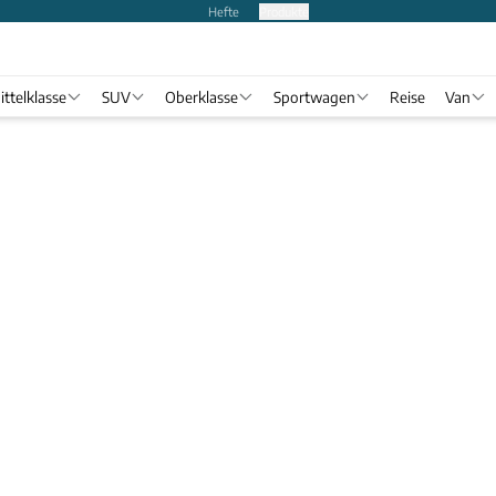
Hefte
Produkte
ittelklasse
SUV
Oberklasse
Sportwagen
Reise
Van