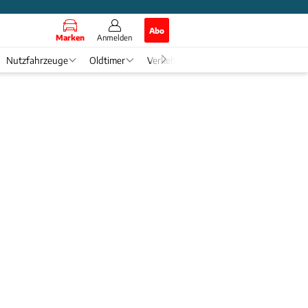
Abo
Marken
Anmelden
Nutzfahrzeuge
Oldtimer
Verkehr
Tech & Zukunft
Auto