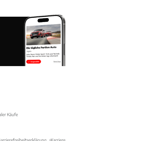
aler Käufe
arrierefreiheitserklärung
Karriere