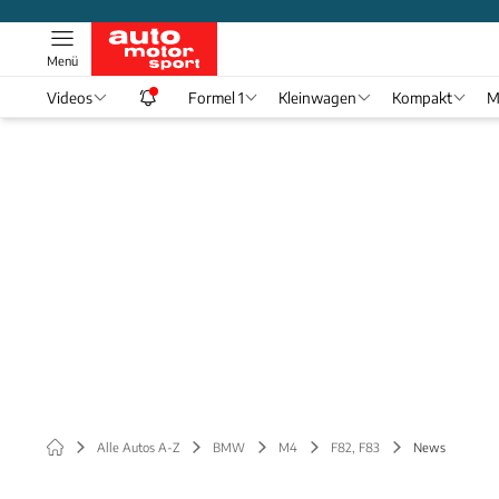
Menü
Videos
Formel 1
Kleinwagen
Kompakt
M
Alle Autos A-Z
BMW
M4
F82, F83
News