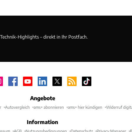
echnik-Highlights – direkt in Ihr Postfach.
Angebote
r
Autovergleich
ams+ abonnieren
ams+ hier kündigen
Widerruf digit
Information
essum
AGB
Nutzungsbedingungen
Datenschutz
Privacy Manager
B