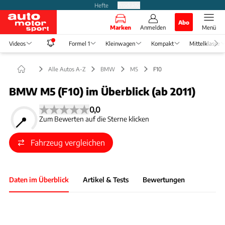
Hefte
Produkte
Abo
Marken
Anmelden
Menü
Videos
Formel 1
Kleinwagen
Kompakt
Mittelklasse
Alle Autos A-Z
BMW
M5
F10
BMW M5 (F10) im Überblick (ab 2011)
0,0
Zum Bewerten auf die Sterne klicken
Fahrzeug vergleichen
Daten im Überblick
Artikel & Tests
Bewertungen
Foto: Medien-DB
Slide 1 von 1: Bild - Bild 1