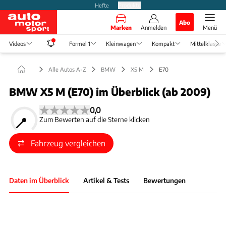
Hefte
Produkte
Abo
Marken
Anmelden
Menü
Videos
Formel 1
Kleinwagen
Kompakt
Mittelklasse
Alle Autos A-Z
BMW
X5 M
E70
BMW X5 M (E70) im Überblick (ab 2009)
0,0
Zum Bewerten auf die Sterne klicken
Fahrzeug vergleichen
Daten im Überblick
Artikel & Tests
Bewertungen
Foto: Medien-DB
Slide 1 von 1: Bild - Bild 1