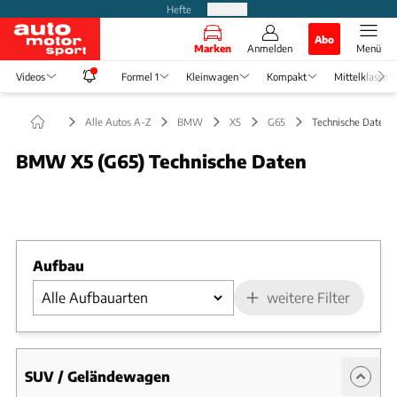
Hefte
Produkte
Abo
Marken
Anmelden
Menü
Videos
Formel 1
Kleinwagen
Kompakt
Mittelklasse
Alle Autos A-Z
BMW
X5
G65
Technische Daten
BMW X5 (G65) Technische Daten
Foto: BMW
Slide 1 von 1: Bild - Bild 1
Aufbau
weitere Filter
SUV / Geländewagen