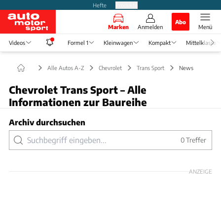
Hefte
Produkte
Abo
Marken
Anmelden
Menü
Videos
Formel 1
Kleinwagen
Kompakt
Mittelklasse
Alle Autos A-Z
Chevrolet
Trans Sport
News
Chevrolet Trans Sport – Alle
Informationen zur Baureihe
Archiv durchsuchen
0
Treffer
ANZEIGE