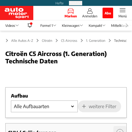
Hefte
Produkte
Abo
Marken
Anmelden
Menü
Videos
Formel 1
Kleinwagen
Kompakt
Mittelklasse
Alle Autos A-Z
Citroën
C5 Aircross
1. Generation
Technische 
Citroën C5 Aircross (1. Generation)
Technische Daten
Foto: Medien-DB
Slide 1 von 1: Bild - Bild 1
Aufbau
weitere Filter