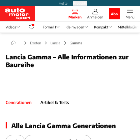
Hefte
Produkte
Abo
Marken
Anmelden
Menü
Videos
Formel 1
Kleinwagen
Kompakt
Mittelklasse
Exoten
Lancia
Gamma
Lancia Gamma – Alle Informationen zur
Baureihe
Foto: Lancia
Slide 1 von 1: Bild - Bild 1
Generationen
Artikel & Tests
Alle Lancia Gamma Generationen