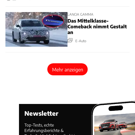
LANCIA GAMMA
Das Mittelklasse-
Comeback nimmt Gestalt
an
E-Auto
Mehr anzeigen
Newsletter
Top-Tests, echte
Erfahrungsberichte &