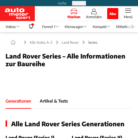
Hefte
Produkte
Abo
Marken
Anmelden
Menü
Videos
Formel 1
Kleinwagen
Kompakt
Mittelklasse
Alle Autos A-Z
Land Rover
Series
Land Rover Series – Alle Informationen
zur Baureihe
Foto: Medien-DB
Slide 1 von 1: Bild - Bild 1
Generationen
Artikel & Tests
Alle Land Rover Series Generationen
Land Rover (Series I)
Land Rover (Series II)