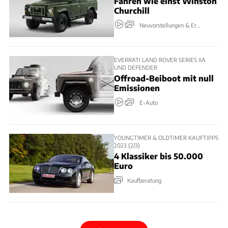
Fahren wie einst Winston
Churchill
Neuvorstellungen & Erlkönige
EVERRATI LAND ROVER SERIES IIA
UND DEFENDER
Offroad-Beiboot mit null
Emissionen
E-Auto
YOUNGTIMER & OLDTIMER KAUFTIPPS
2023 (2/3)
4 Klassiker bis 50.000
Euro
Kaufberatung