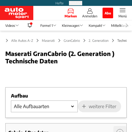
Hefte
Produkte
Abo
Marken
Anmelden
Menü
Videos
Formel 1
Kleinwagen
Kompakt
Mittelklasse
Alle Autos A-Z
Maserati
GranCabrio
2. Generation
Technisch
Maserati GranCabrio (2. Generation )
Technische Daten
Foto: Medien-DB
Slide 1 von 1: Bild - Bild 1
Aufbau
weitere Filter