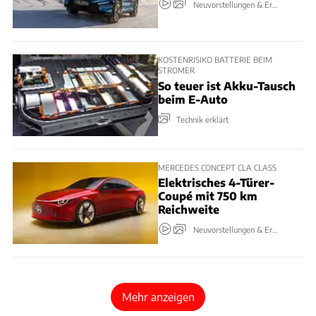
Neuvorstellungen & Erlkönige
KOSTENRISIKO BATTERIE BEIM
STROMER
So teuer ist Akku-Tausch
beim E-Auto
Technik erklärt
MERCEDES CONCEPT CLA CLASS
Elektrisches 4-Türer-
Coupé mit 750 km
Reichweite
Neuvorstellungen & Erlkönige
Mehr anzeigen