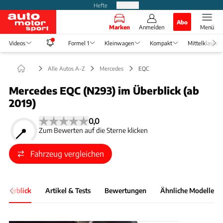
Hefte
Produkte
Abo
Marken
Anmelden
Menü
Videos
Formel 1
Kleinwagen
Kompakt
Mittelklasse
Alle Autos A-Z
Mercedes
EQC
Mercedes EQC (N293) im Überblick (ab
2019)
0,0
Zum Bewerten auf die Sterne klicken
Fahrzeug vergleichen
 Überblick
Artikel & Tests
Bewertungen
Ähnliche Modelle