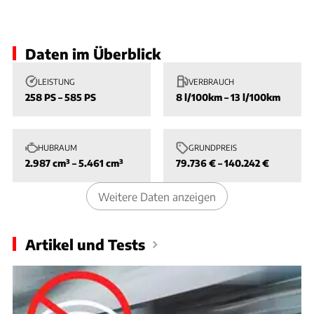
Slide 1 von 1: Bild - Bild 1
Daten im Überblick
LEISTUNG
VERBRAUCH
258 PS – 585 PS
8 l/100km – 13 l/100km
HUBRAUM
GRUNDPREIS
2.987 cm³ – 5.461 cm³
79.736 € – 140.242 €
Weitere Daten anzeigen
Artikel und Tests