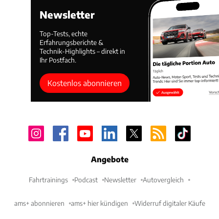
Newsletter
Top-Tests, echte
Erfahrungsberichte &
Technik-Highlights – direkt in
Ihr Postfach.
Kostenlos abonnieren
Angebote
Fahrtrainings
Podcast
Newsletter
Autovergleich
ams+ abonnieren
ams+ hier kündigen
Widerruf digitaler Käufe