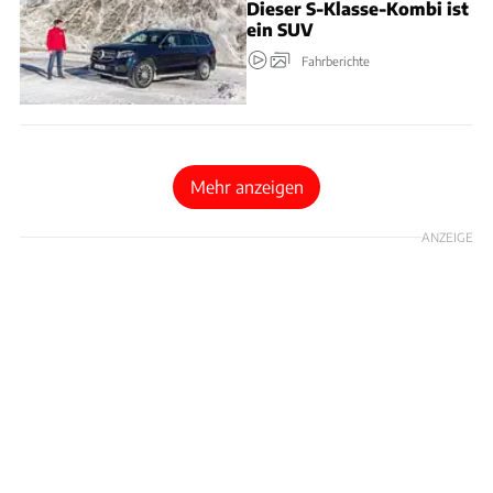
Dieser S-Klasse-Kombi ist
ein SUV
Fahrberichte
Mehr anzeigen
ANZEIGE