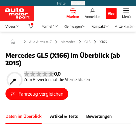
Hefte
Produkte
Abo
Marken
Anmelden
Menü
Videos
Formel 1
Kleinwagen
Kompakt
Mittelklasse
Alle Autos A-Z
Mercedes
GLS
X166
Mercedes GLS (X166) im Überblick (ab
2015)
0,0
Zum Bewerten auf die Sterne klicken
Fahrzeug vergleichen
Daten im Überblick
Artikel & Tests
Bewertungen
Foto: Mercedes