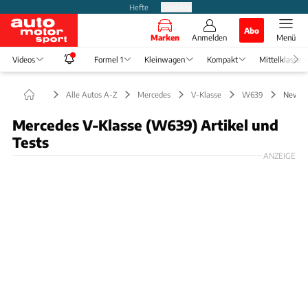
Hefte
Produkte
Abo
Marken
Anmelden
Menü
Videos
Formel 1
Kleinwagen
Kompakt
Mittelklasse
Alle Autos A-Z
Mercedes
V-Klasse
W639
News
Mercedes V-Klasse (W639) Artikel und
Tests
ANZEIGE