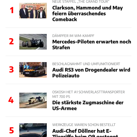
NEUE STAFFEL „THE GRAND TOUR“
Clarkson, Hammond und May
1
feiern überraschendes
Comeback
DÄMPFER IM WM-KAMPF
2
Mercedes-Piloten erwarten noch
Strafen
BESCHLAGNAHMT UND UMFUNKTIONIERT
3
Audi RS3 von Drogendealer wird
Polizeiauto
OSKOSH HET A1 SCHWERLASTTRANSPORTER
MIT 700 PS
4
Die stärkste Zugmaschine der
US-Armee
WERKZEUGE WAREN SCHON BESTELLT
5
Audi-Chef Döllner hat E-
Türgriffe beim Q9 gestoppt