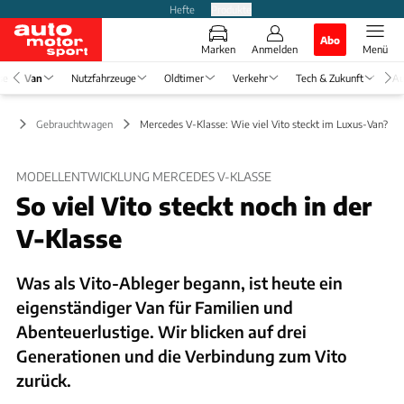
Hefte
Produkte
Abo
Marken
Anmelden
Menü
se
Van
Nutzfahrzeuge
Oldtimer
Verkehr
Tech & Zukunft
Au
an
Gebrauchtwagen
Mercedes V-Klasse: Wie viel Vito steckt im Luxus-Van?
MODELLENTWICKLUNG MERCEDES V-KLASSE
So viel Vito steckt noch in der
V-Klasse
Was als Vito-Ableger begann, ist heute ein
eigenständiger Van für Familien und
Abenteuerlustige. Wir blicken auf drei
Generationen und die Verbindung zum Vito
zurück.