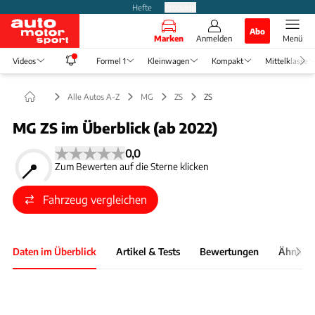
Hefte
Produkte
Abo
Marken
Anmelden
Menü
Videos
Formel 1
Kleinwagen
Kompakt
Mittelklasse
Alle Autos A-Z
MG
ZS
ZS
MG ZS im Überblick (ab 2022)
0,0
Zum Bewerten auf die Sterne klicken
Fahrzeug vergleichen
Daten im Überblick
Artikel & Tests
Bewertungen
Ähnlich
Foto: Bernd Conrad
Slide 1 von 1: Bild - Bild 1