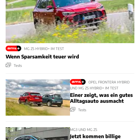
MG ZS HYBRID+ IM TEST
Wenn Sparsamkeit teuer wird
Tests
OPEL FRONTERA HYBRID
UND MG ZS HYBRID+ IM TEST
Einer zeigt, was ein gutes
Alltagsauto ausmacht
Tests
MG3 UND MG ZS
Jetzt kommen billige