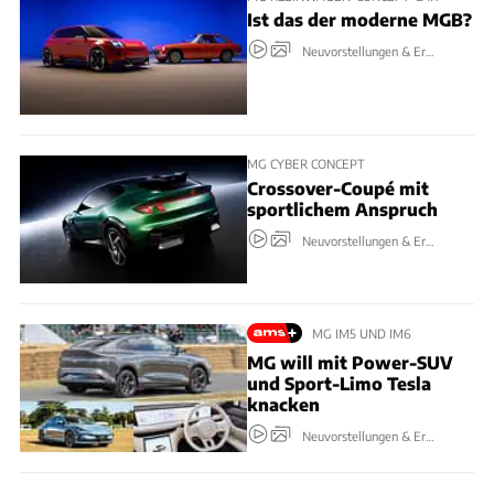
Ist das der moderne MGB?
Neuvorstellungen & Erlkönige
MG CYBER CONCEPT
Crossover-Coupé mit
sportlichem Anspruch
Neuvorstellungen & Erlkönige
MG IM5 UND IM6
MG will mit Power-SUV
und Sport-Limo Tesla
knacken
Neuvorstellungen & Erlkönige