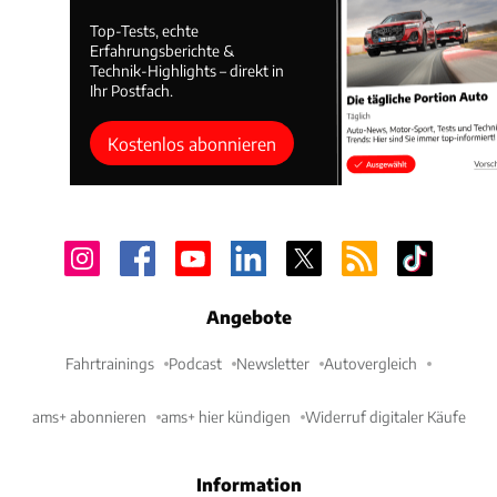
Top-Tests, echte
Erfahrungsberichte &
Technik-Highlights – direkt in
Ihr Postfach.
Kostenlos abonnieren
Angebote
Fahrtrainings
Podcast
Newsletter
Autovergleich
ams+ abonnieren
ams+ hier kündigen
Widerruf digitaler Käufe
Information