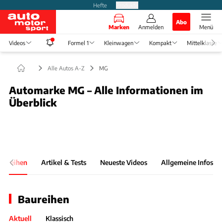
Hefte
Produkte
Abo
Marken
Anmelden
Menü
Videos
Formel 1
Kleinwagen
Kompakt
Mittelklasse
Alle Autos A-Z
MG
Automarke MG – Alle Informationen im
Überblick
Foto: https://www.mgmotor.de/
Slide 1 von 1: Bild - 375
aureihen
Artikel & Tests
Neueste Videos
Allgemeine Infos
Baureihen
Aktuell
Klassisch