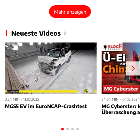
Mehr anzeigen
Neueste Videos
3:24 MIN. • 11.07.2025
34:04 MIN. • 04.12.2024
MGS5 EV im EuroNCAP-Crashtest
MG Cyberster: I
Überraschung a
erklärt #261 | 
Wurzeln, moder