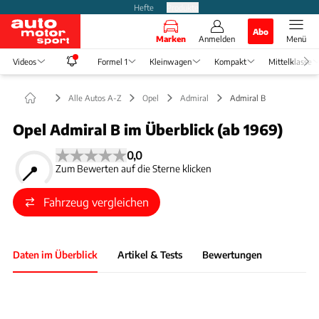
Hefte
Produkte
Abo
Marken
Anmelden
Menü
Videos
Formel 1
Kleinwagen
Kompakt
Mittelklasse
Alle Autos A-Z
Opel
Admiral
Admiral B
Opel Admiral B im Überblick (ab 1969)
0,0
Zum Bewerten auf die Sterne klicken
Fahrzeug vergleichen
Daten im Überblick
Artikel & Tests
Bewertungen
Foto: Hardy Mutschler
Slide 1 von 1: Bild - Bild 1