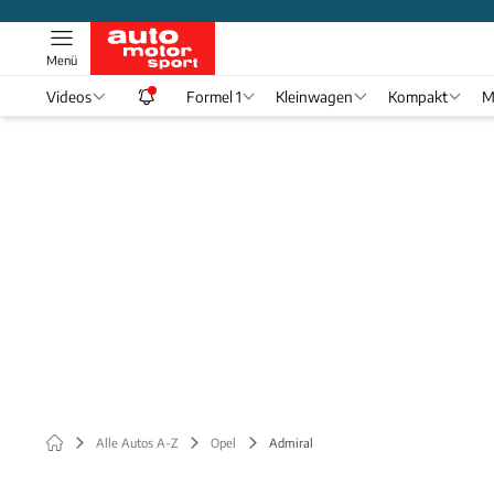
Menü
Videos
Formel 1
Kleinwagen
Kompakt
M
Alle Autos A-Z
Opel
Admiral