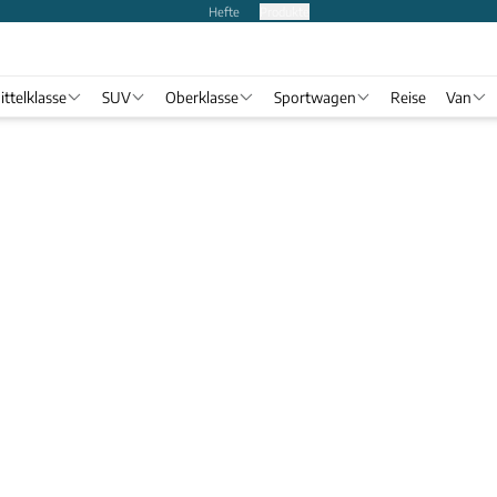
Hefte
Produkte
ittelklasse
SUV
Oberklasse
Sportwagen
Reise
Van