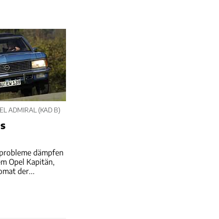
L ADMIRAL (KAD B)
us
ilprobleme dämpfen
em Opel Kapitän,
omat der...