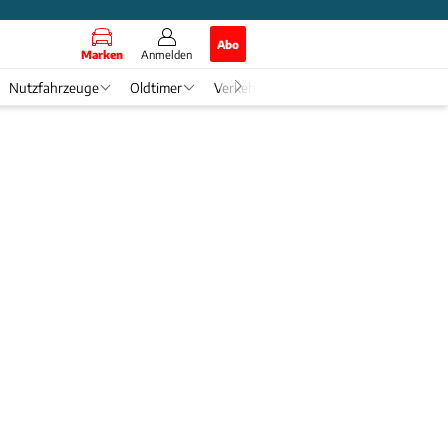
Abo
Marken
Anmelden
Nutzfahrzeuge
Oldtimer
Verkehr
Tech & Zukunft
Auto