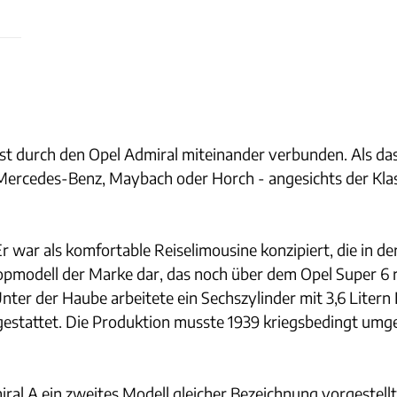
st durch den Opel Admiral miteinander verbunden. Als da
 Mercedes-Benz, Maybach oder Horch - angesichts der Kla
Er war als komfortable Reiselimousine konzipiert, die in de
 Topmodell der Marke dar, das noch über dem Opel Super 6
nter der Haube arbeitete ein Sechszylinder mit 3,6 Lite
sgestattet. Die Produktion musste 1939 kriegsbedingt umge
al A ein zweites Modell gleicher Bezeichnung vorgestell