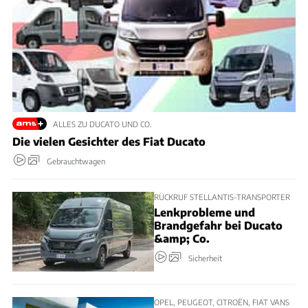
ALLES ZU DUCATO UND CO.
Die vielen Gesichter des Fiat Ducato
Gebrauchtwagen
RÜCKRUF STELLANTIS-TRANSPORTER
Lenkprobleme und
Brandgefahr bei Ducato
&amp; Co.
Sicherheit
OPEL, PEUGEOT, CITROËN, FIAT VANS