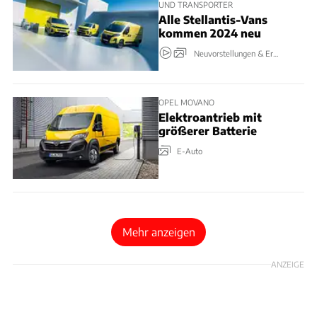
UND TRANSPORTER
Alle Stellantis-Vans
kommen 2024 neu
Neuvorstellungen & Erlkönige
OPEL MOVANO
Elektroantrieb mit
größerer Batterie
E-Auto
Mehr anzeigen
ANZEIGE