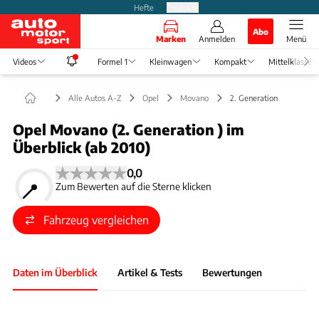
Hefte
Produkte
Abo
Marken
Anmelden
Menü
Videos
Formel 1
Kleinwagen
Kompakt
Mittelklasse
Alle Autos A-Z
Opel
Movano
2. Generation
Opel Movano (2. Generation ) im
Überblick (ab 2010)
0,0
Zum Bewerten auf die Sterne klicken
Fahrzeug vergleichen
Daten im Überblick
Artikel & Tests
Bewertungen
Foto: Stellantis Germany GmbH