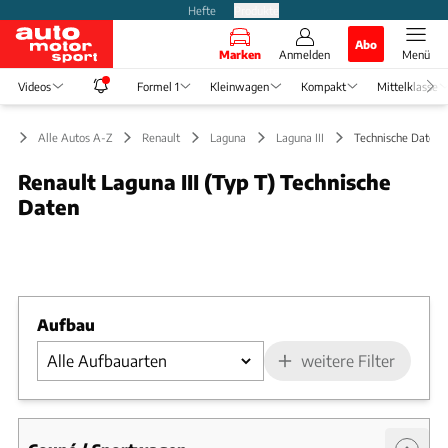
Hefte
Produkte
Abo
Marken
Anmelden
Menü
Videos
Formel 1
Kleinwagen
Kompakt
Mittelklasse
Alle Autos A-Z
Renault
Laguna
Laguna III
Technische Daten
Renault Laguna III (Typ T) Technische
Daten
Foto: Archiv
Slide 1 von 1: Bild - Bild 1
Aufbau
weitere Filter