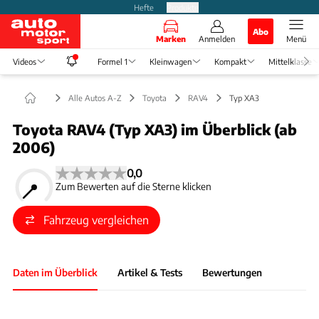
Hefte
Produkte
Abo
Marken
Anmelden
Menü
Videos
Formel 1
Kleinwagen
Kompakt
Mittelklasse
Alle Autos A-Z
Toyota
RAV4
Typ XA3
Toyota RAV4 (Typ XA3) im Überblick (ab
2006)
0,0
Zum Bewerten auf die Sterne klicken
Fahrzeug vergleichen
Daten im Überblick
Artikel & Tests
Bewertungen
Foto: Hans-Dieter Seufert