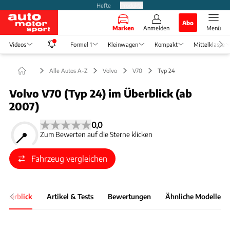
Hefte
Produkte
Abo
Marken
Anmelden
Menü
Videos
Formel 1
Kleinwagen
Kompakt
Mittelklasse
Alle Autos A-Z
Volvo
V70
Typ 24
Volvo V70 (Typ 24) im Überblick (ab
2007)
0,0
Zum Bewerten auf die Sterne klicken
Fahrzeug vergleichen
 Überblick
Artikel & Tests
Bewertungen
Ähnliche Modelle
Foto: Volvo