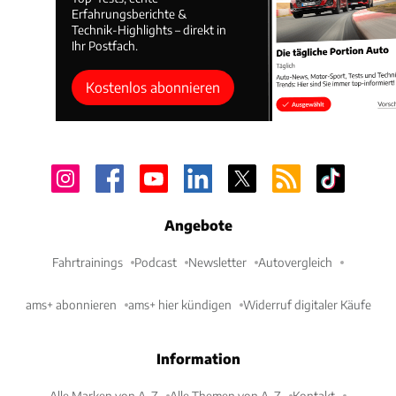
Erfahrungsberichte &
Technik-Highlights – direkt in
Ihr Postfach.
Kostenlos abonnieren
Angebote
Fahrtrainings
Podcast
Newsletter
Autovergleich
ams+ abonnieren
ams+ hier kündigen
Widerruf digitaler Käufe
Information
Alle Marken von A-Z
Alle Themen von A-Z
Kontakt