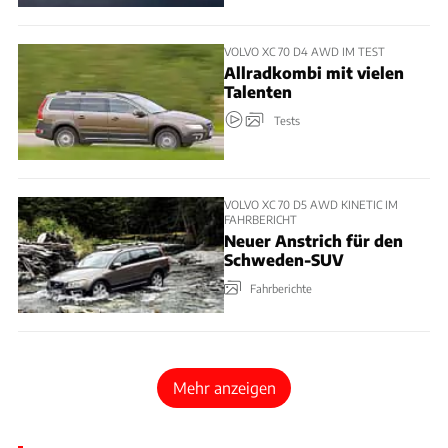
VOLVO XC 70 D4 AWD IM TEST
Allradkombi mit vielen
Talenten
Tests
VOLVO XC 70 D5 AWD KINETIC IM
FAHRBERICHT
Neuer Anstrich für den
Schweden-SUV
Fahrberichte
Mehr anzeigen