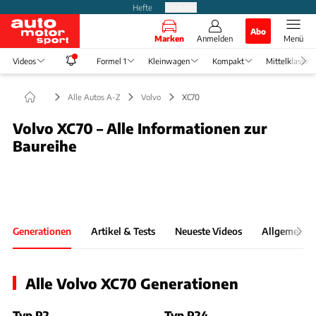
Hefte
Produkte
Abo
Marken
Anmelden
Menü
Videos
Formel 1
Kleinwagen
Kompakt
Mittelklasse
Alle Autos A-Z
Volvo
XC70
Volvo XC70 – Alle Informationen zur
Baureihe
Foto: Volvo
Slide 1 von 1: Bild - Bild 1
Generationen
Artikel & Tests
Neueste Videos
Allgemeine 
Alle Volvo XC70 Generationen
Typ P2
Typ P24