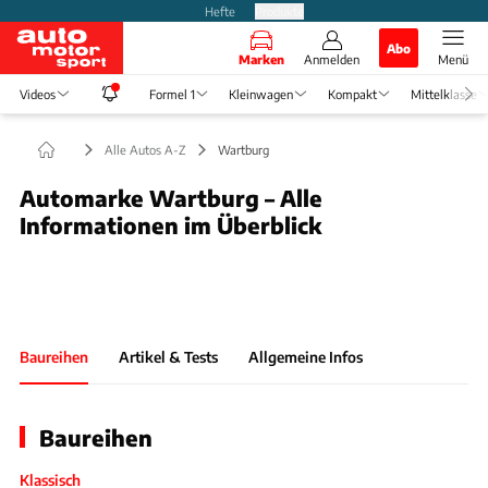
Hefte
Produkte
Abo
Marken
Anmelden
Menü
Videos
Formel 1
Kleinwagen
Kompakt
Mittelklasse
Alle Autos A-Z
Wartburg
Automarke Wartburg – Alle
Informationen im Überblick
Slide 1 von 1: Bild - Bild 1
Baureihen
Artikel & Tests
Allgemeine Infos
Baureihen
Klassisch