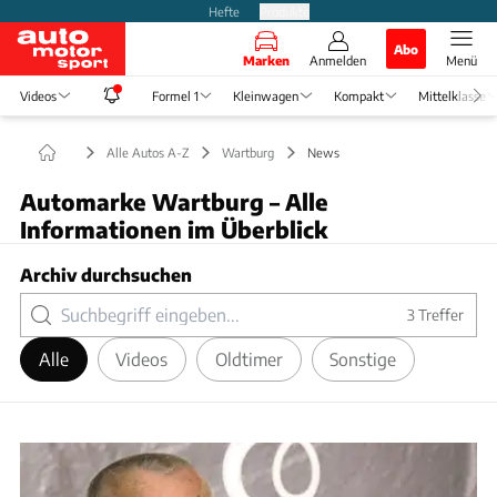
Hefte
Produkte
Abo
Marken
Anmelden
Menü
Videos
Formel 1
Kleinwagen
Kompakt
Mittelklasse
Alle Autos A-Z
Wartburg
News
Automarke Wartburg – Alle
Informationen im Überblick
Archiv durchsuchen
3
Treffer
Alle
Videos
Oldtimer
Sonstige