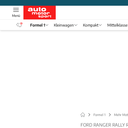
Menü
eos
Formel 1
Kleinwagen
Kompakt
Mittelklasse
Formel 1
Mehr Mot
FORD RANGER RALLY 