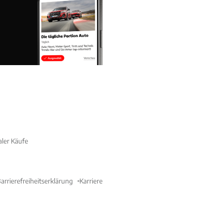
aler Käufe
arrierefreiheitserklärung
Karriere