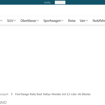
Hefte
Produkte
SUV
Oberklasse
Sportwagen
Reise
Van
Nutzfah
orsport
Ford Ranger Rally Raid: Rallye-Monster mit 3,5-Liter-V6-Biturbo
RAID