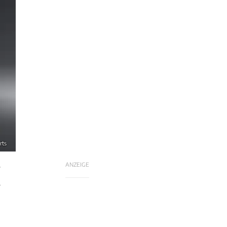
rts
ANZEIGE
r
8