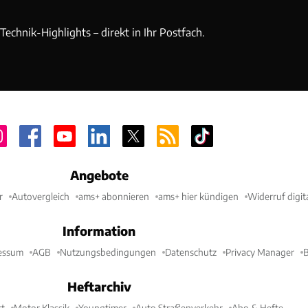
echnik-Highlights – direkt in Ihr Postfach.
Angebote
r
Autovergleich
ams+ abonnieren
ams+ hier kündigen
Widerruf digit
Information
essum
AGB
Nutzungsbedingungen
Datenschutz
Privacy Manager
B
Heftarchiv
t
Motor Klassik
Youngtimer
Auto Straßenverkehr
Abo & Hefte