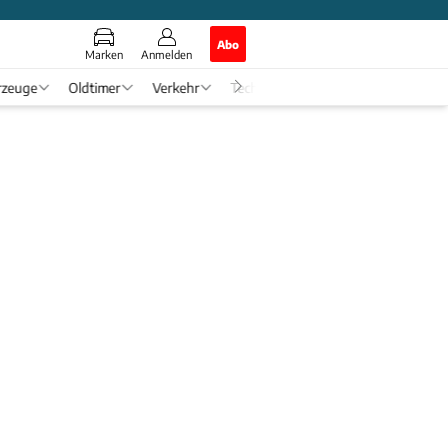
Abo
Marken
Anmelden
rzeuge
Oldtimer
Verkehr
Tech & Zukunft
Auto-Horosko