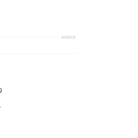
ANZEIGE
g
r