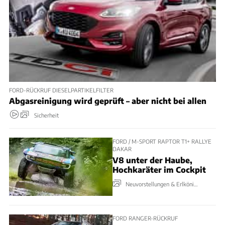
FORD-RÜCKRUF DIESELPARTIKELFILTER
Abgasreinigung wird geprüft – aber nicht bei allen
Sicherheit
FORD / M-SPORT RAPTOR T1+ RALLYE
DAKAR
V8 unter der Haube,
Hochkaräter im Cockpit
Neuvorstellungen & Erlkönige
FORD RANGER-RÜCKRUF