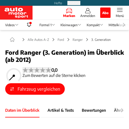
Hefte
Produkte
Abo
Marken
Anmelden
Menü
Videos
Formel 1
Kleinwagen
Kompakt
Mittelklasse
Alle Autos A-Z
Ford
Ranger
3. Generation
Ford Ranger (3. Generation) im Überblick
(ab 2012)
0,0
Zum Bewerten auf die Sterne klicken
Fahrzeug vergleichen
Daten im Überblick
Artikel & Tests
Bewertungen
Ähnlich
Foto: Ford