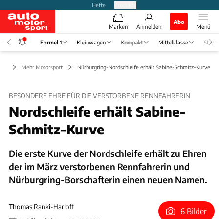
Hefte
Produkte
Abo
Marken
Anmelden
Menü
Formel 1
Kleinwagen
Kompakt
Mittelklasse
SUV
l 1
Mehr Motorsport
Nürburgring-Nordschleife erhält Sabine-Schmitz-Kurve
BESONDERE EHRE FÜR DIE VERSTORBENE RENNFAHRERIN
Nordschleife erhält Sabine-
Schmitz-Kurve
Die erste Kurve der Nordschleife erhält zu Ehren
der im März verstorbenen Rennfahrerin und
Nürburgring-Borschafterin einen neuen Namen.
Thomas Ranki-Harloff
6 Bilder