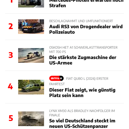
Strafen
BESCHLAGNAHMT UND UMFUNKTIONIERT
2
Audi RS3 von Drogendealer wird
Polizeiauto
OSKOSH HET A1 SCHWERLASTTRANSPORTER
MIT 700 PS
3
Die stärkste Zugmaschine der
US-Armee
FIAT QUBO L (2026) ERSTER
4
FAHRTEST
Dieser Fiat zeigt, wie günstig
Platz sein kann
LYNX XM30 ALS BRADLEY-NACHFOLGER IM
FINALE
5
So viel Deutschland steckt im
neuen US-Schützenpanzer