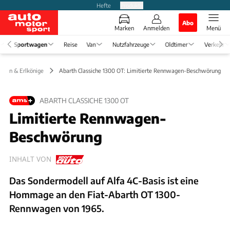
Hefte
Produkte
Abo
Marken
Anmelden
Menü
Sportwagen
Reise
Van
Nutzfahrzeuge
Oldtimer
Verkehr
ungen & Erlkönige
Abarth Classiche 1300 OT: Limitierte Rennwagen-Beschwörung
ABARTH CLASSICHE 1300 OT
Limitierte Rennwagen-
Beschwörung
INHALT VON
Das Sondermodell auf Alfa 4C-Basis ist eine
Hommage an den Fiat-Abarth OT 1300-
Rennwagen von 1965.