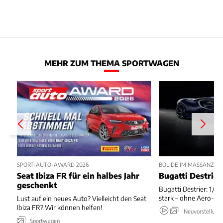
MEHR ZUM THEMA SPORTWAGEN
SPORT-AUTO-AWARD 2026
BOLIDE IM MASSANZUG
Seat Ibiza FR für ein halbes Jahr
Bugatti Destrier
geschenkt
Bugatti Destrier: 1,0
stark – ohne Aero-An
Lust auf ein neues Auto? Vielleicht den Seat
Ibiza FR? Wir können helfen!
Neuvorstellung
Sportwagen