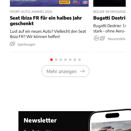
SPORT-AUTO-AWARD 2026
BOLIDE IM MASSANZUG
Seat Ibiza FR für ein halbes Jahr
Bugatti Destrier
geschenkt
Bugatti Destrier: 1,0
stark – ohne Aero-An
Lust auf ein neues Auto? Vielleicht den Seat
Ibiza FR? Wir können helfen!
Neuvorstellung
Sportwagen
Mehr anzeigen
Newsletter