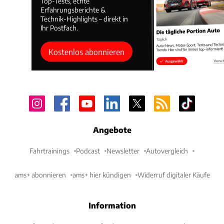
Top-Tests, echte
Erfahrungsberichte &
Technik-Highlights – direkt in
Ihr Postfach.
Kostenlos abonnieren
Angebote
Fahrtrainings
Podcast
Newsletter
Autovergleich
ams+ abonnieren
ams+ hier kündigen
Widerruf digitaler Käufe
Information