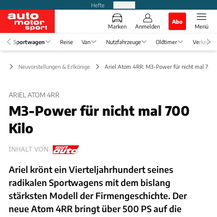
Hefte
Produkte
Abo
Marken
Anmelden
Menü
Sportwagen
Reise
Van
Nutzfahrzeuge
Oldtimer
Verkehr
en
Neuvorstellungen & Erlkönige
Ariel Atom 4RR: M3-Power für nicht mal 700 
ARIEL ATOM 4RR
M3-Power für nicht mal 700
Kilo
INHALT VON
Ariel krönt ein Vierteljahrhundert seines
radikalen Sportwagens mit dem bislang
stärksten Modell der Firmengeschichte. Der
neue Atom 4RR bringt über 500 PS auf die