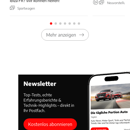
Ibiza FR? Wir können helfen!
Neuvorstellung
Sportwagen
Mehr anzeigen
Newsletter
Top-Tests, echte
Erfahrungsberichte &
Technik-Highlights – direkt in
Ihr Postfach.
Kostenlos abonnieren