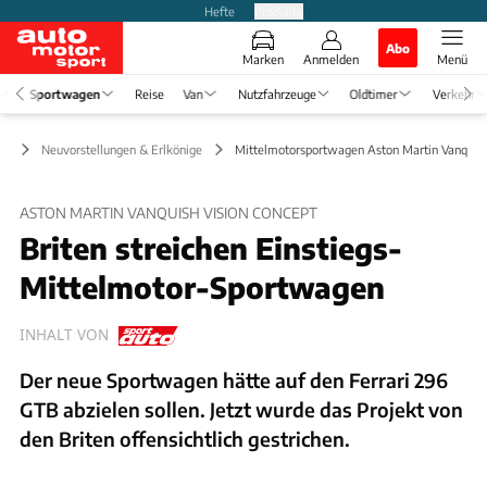
Hefte
Produkte
Abo
Marken
Anmelden
Menü
Sportwagen
Reise
Van
Nutzfahrzeuge
Oldtimer
Verkehr
en
Neuvorstellungen & Erlkönige
Mittelmotorsportwagen Aston Martin Vanquish
ASTON MARTIN VANQUISH VISION CONCEPT
Briten streichen Einstiegs-
Mittelmotor-Sportwagen
INHALT VON
Der neue Sportwagen hätte auf den Ferrari 296
GTB abzielen sollen. Jetzt wurde das Projekt von
den Briten offensichtlich gestrichen.