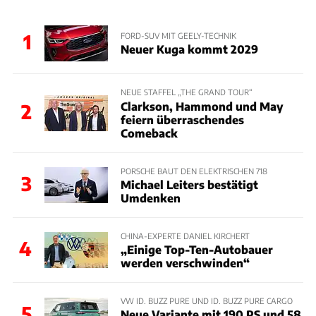
1
FORD-SUV MIT GEELY-TECHNIK
Neuer Kuga kommt 2029
NEUE STAFFEL „THE GRAND TOUR“
Clarkson, Hammond und May
2
feiern überraschendes
Comeback
PORSCHE BAUT DEN ELEKTRISCHEN 718
3
Michael Leiters bestätigt
Umdenken
CHINA-EXPERTE DANIEL KIRCHERT
4
„Einige Top-Ten-Autobauer
werden verschwinden“
VW ID. BUZZ PURE UND ID. BUZZ PURE CARGO
5
Neue Variante mit 190 PS und 58