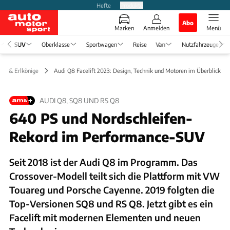
Hefte
Produkte
Abo
Marken
Anmelden
Menü
SUV
Oberklasse
Sportwagen
Reise
Van
Nutzfahrzeuge
gen & Erlkönige
Audi Q8 Facelift 2023: Design, Technik und Motoren im Überblick
AUDI Q8, SQ8 UND RS Q8
640 PS und Nordschleifen-
Rekord im Performance-SUV
Seit 2018 ist der Audi Q8 im Programm. Das
Crossover-Modell teilt sich die Plattform mit VW
Touareg und Porsche Cayenne. 2019 folgten die
Top-Versionen SQ8 und RS Q8. Jetzt gibt es ein
Facelift mit modernen Elementen und neuen