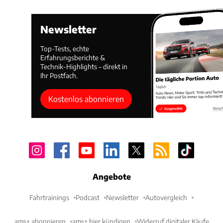
Newsletter
Top-Tests, echte
Erfahrungsberichte &
Technik-Highlights – direkt in
Ihr Postfach.
Kostenlos abonnieren
Angebote
Fahrtrainings
Podcast
Newsletter
Autovergleich
ams+ abonnieren
ams+ hier kündigen
Widerruf digitaler Käufe