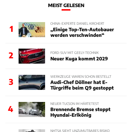
MEIST GELESEN
CHINA-EXPERTE DANIEL KIRCHERT
1
„Einige Top-Ten-Autobauer
werden verschwinden“
2
FORD-SUV MIT GEELY-TECHNIK
Neuer Kuga kommt 2029
WERKZEUGE WAREN SCHON BESTELLT
3
Audi-Chef Döllner hat E-
Türgriffe beim Q9 gestoppt
NEUER TUCSON IM HÄRTETEST
4
Brennende Bremse stoppt
Hyundai-Erlkönig
NHTSA SIEHT UNZUMUTBARES RISIKO