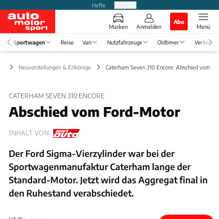
Hefte
Produkte
Abo
Marken
Anmelden
Menü
Sportwagen
Reise
Van
Nutzfahrzeuge
Oldtimer
Verkehr
en
Neuvorstellungen & Erlkönige
Caterham Seven 310 Encore: Abschied vom Fo
CATERHAM SEVEN 310 ENCORE
Abschied vom Ford-Motor
INHALT VON
Der Ford Sigma-Vierzylinder war bei der
Sportwagenmanufaktur Caterham lange der
Standard-Motor. Jetzt wird das Aggregat final in
den Ruhestand verabschiedet.