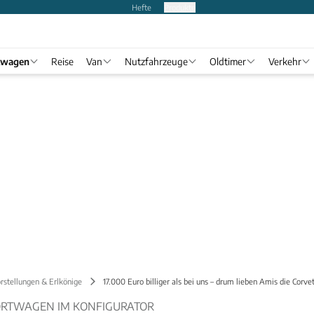
Hefte
Produkte
twagen
Reise
Van
Nutzfahrzeuge
Oldtimer
Verkehr
rstellungen & Erlkönige
17.000 Euro billiger als bei uns – drum lieben Amis die Corve
ORTWAGEN IM KONFIGURATOR