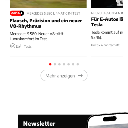
NEUZULASSUNGEN IM JU
MERCEDES S 580 L 4MATIC IM TEST
Für E-Autos läuft
Flausch, Präzision und ein neuer
Tesla
V8-Rhythmus
Tesla kommt auf nur 
Mercedes S 580: Neuer V8 trifft
95 %).
Luxuskomfort im Test.
Politik & Wirtschaft
Tests
Mehr anzeigen
Newsletter