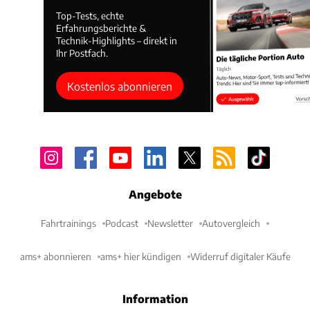
Top-Tests, echte
Erfahrungsberichte &
Technik-Highlights – direkt in
Ihr Postfach.
Kostenlos abonnieren
Angebote
Fahrtrainings
Podcast
Newsletter
Autovergleich
ams+ abonnieren
ams+ hier kündigen
Widerruf digitaler Käufe
Information