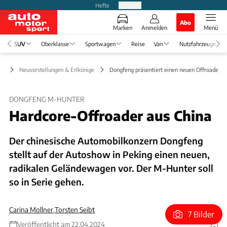
Hefte
Produkte
Abo
Marken
Anmelden
Menü
SUV
Oberklasse
Sportwagen
Reise
Van
Nutzfahrzeuge
UV
Neuvorstellungen & Erlkönige
Dongfeng präsentiert einen neuen Offroader, 
DONGFENG M-HUNTER
Hardcore-Offroader aus China
Der chinesische Automobilkonzern Dongfeng
stellt auf der Autoshow in Peking einen neuen,
radikalen Geländewagen vor. Der M-Hunter soll
so in Serie gehen.
Carina Mollner
,
Torsten Seibt
7 Bilder
Veröffentlicht am 22.04.2024