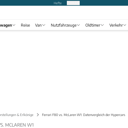
Hefte
Produkte
twagen
Reise
Van
Nutzfahrzeuge
Oldtimer
Verkehr
rstellungen & Erlkönige
Ferrari F80 vs. McLaren W1: Datenvergleich der Hypercars
VS. MCLAREN W1