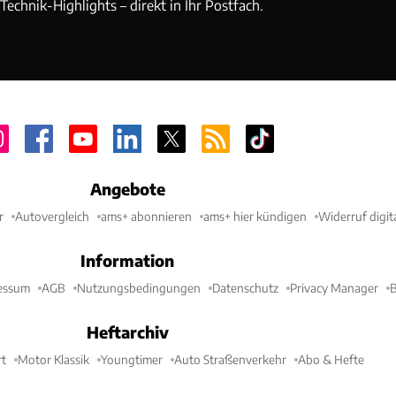
echnik-Highlights – direkt in Ihr Postfach.
Angebote
r
Autovergleich
ams+ abonnieren
ams+ hier kündigen
Widerruf digit
Information
essum
AGB
Nutzungsbedingungen
Datenschutz
Privacy Manager
B
Heftarchiv
t
Motor Klassik
Youngtimer
Auto Straßenverkehr
Abo & Hefte