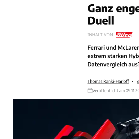
Ganz enge
Duell
INHALT VON
Ferrari und McLaren
extrem starken Hyb
Datenvergleich aus
Thomas Ranki-Harloff
e
Veröffentlicht am 09.11.2