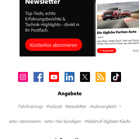
Newsletter
Top-Tests, echte
Erfahrungsberichte &
Technik-Highlights – direkt in
Ihr Postfach.
Kostenlos abonnieren
Angebote
Fahrtrainings
Podcast
Newsletter
Autovergleich
ams+ abonnieren
ams+ hier kündigen
Widerruf digitaler Käufe