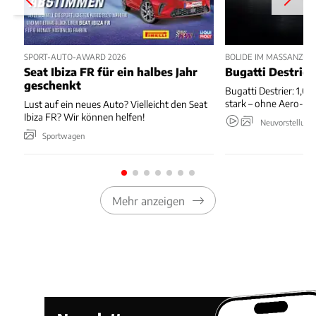
SPORT-AUTO-AWARD 2026
BOLIDE IM MASSANZUG
Seat Ibiza FR für ein halbes Jahr
Bugatti Destrier
geschenkt
Bugatti Destrier: 1,0
stark – ohne Aero-An
Lust auf ein neues Auto? Vielleicht den Seat
Ibiza FR? Wir können helfen!
Neuvorstellung
Sportwagen
Mehr anzeigen