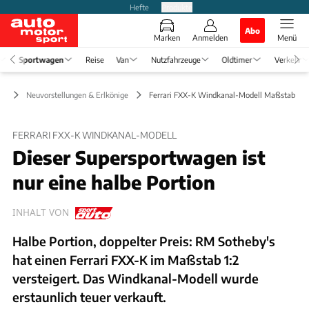
Hefte
Produkte
Abo
Marken
Anmelden
Menü
Sportwagen
Reise
Van
Nutzfahrzeuge
Oldtimer
Verkehr
en
Neuvorstellungen & Erlkönige
Ferrari FXX-K Windkanal-Modell Maßstab 1:2
FERRARI FXX-K WINDKANAL-MODELL
Dieser Supersportwagen ist
nur eine halbe Portion
INHALT VON
Halbe Portion, doppelter Preis: RM Sotheby's
hat einen Ferrari FXX-K im Maßstab 1:2
versteigert. Das Windkanal-Modell wurde
erstaunlich teuer verkauft.