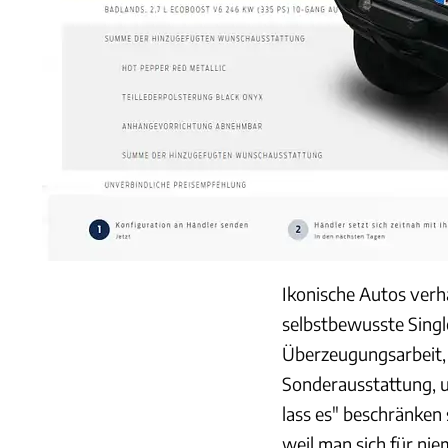
Ikonische Autos verha
selbstbewusste Single
Überzeugungsarbeit,
Sonderausstattung, 
lass es" beschränken 
weil man sich für ni