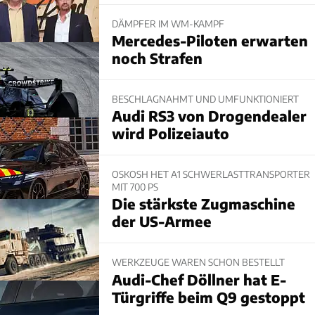
DÄMPFER IM WM-KAMPF
Mercedes-Piloten erwarten
noch Strafen
BESCHLAGNAHMT UND UMFUNKTIONIERT
Audi RS3 von Drogendealer
wird Polizeiauto
OSKOSH HET A1 SCHWERLASTTRANSPORTER
MIT 700 PS
Die stärkste Zugmaschine
der US-Armee
WERKZEUGE WAREN SCHON BESTELLT
Audi-Chef Döllner hat E-
Türgriffe beim Q9 gestoppt