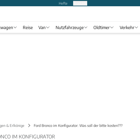
Hefte
Produkte
twagen
Reise
Van
Nutzfahrzeuge
Oldtimer
Verkehr
gen & Erlkönige
Ford Bronco im Konfigurator: Was soll der bitte kosten???
ONCO IM KONFIGURATOR