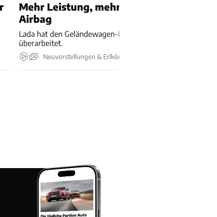
r
Mehr Leistung, mehr Luxus und sogar ei
Airbag
Lada hat den Geländewagen-Klassiker Niva komplett
überarbeitet.
Neuvorstellungen & Erlkönige