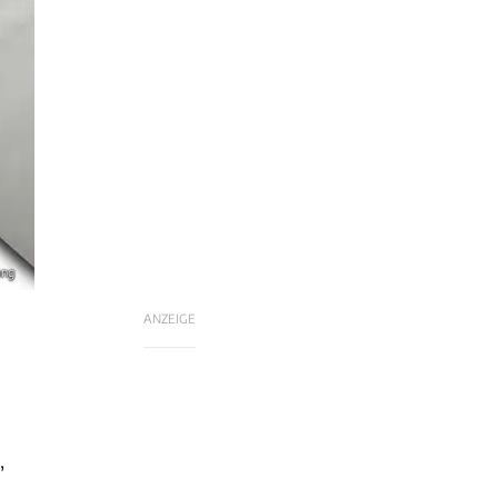
ang
ANZEIGE
,