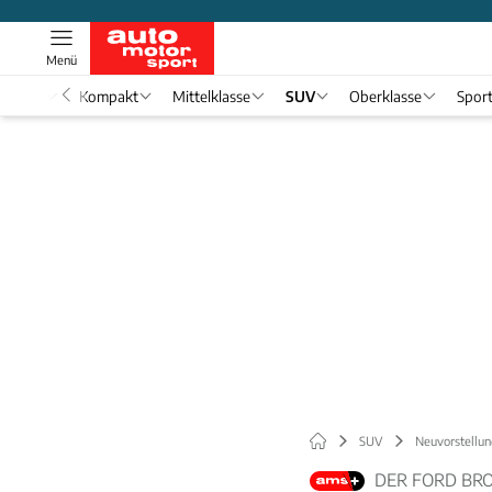
Menü
nwagen
Kompakt
Mittelklasse
SUV
Oberklasse
Spor
SUV
Neuvorstellun
DER FORD BR