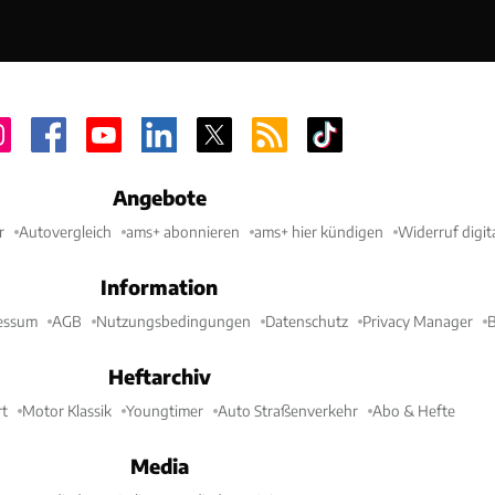
Angebote
r
Autovergleich
ams+ abonnieren
ams+ hier kündigen
Widerruf digit
Information
essum
AGB
Nutzungsbedingungen
Datenschutz
Privacy Manager
B
Heftarchiv
t
Motor Klassik
Youngtimer
Auto Straßenverkehr
Abo & Hefte
Media