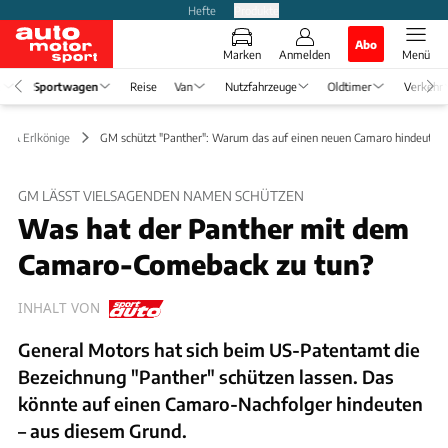
Hefte
Produkte
Abo
Marken
Anmelden
Menü
e
Sportwagen
Reise
Van
Nutzfahrzeuge
Oldtimer
Verkehr
en & Erlkönige
GM schützt "Panther": Warum das auf einen neuen Camaro hindeutet
GM LÄSST VIELSAGENDEN NAMEN SCHÜTZEN
Was hat der Panther mit dem
Camaro-Comeback zu tun?
INHALT VON
General Motors hat sich beim US-Patentamt die
Bezeichnung "Panther" schützen lassen. Das
könnte auf einen Camaro-Nachfolger hindeuten
– aus diesem Grund.