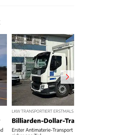
E
LKW TRANSPORTIERT ERSTMALS ANTIMATERIE
r
Billiarden-Dollar-Transport des CERN
nd
Erster Antimaterie-Transport - Volvo FL bringt 91 Teilchen