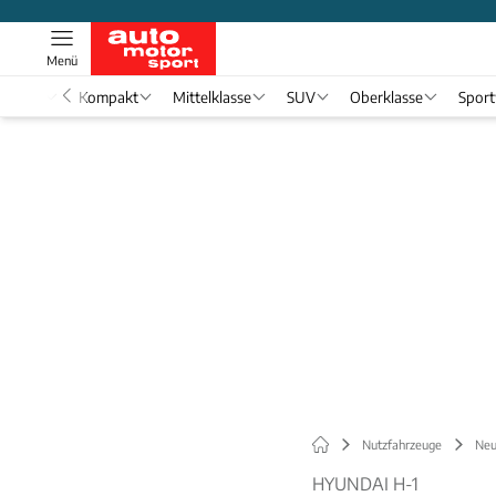
Menü
nwagen
Kompakt
Mittelklasse
SUV
Oberklasse
Spor
Nutzfahrzeuge
Neu
HYUNDAI H-1