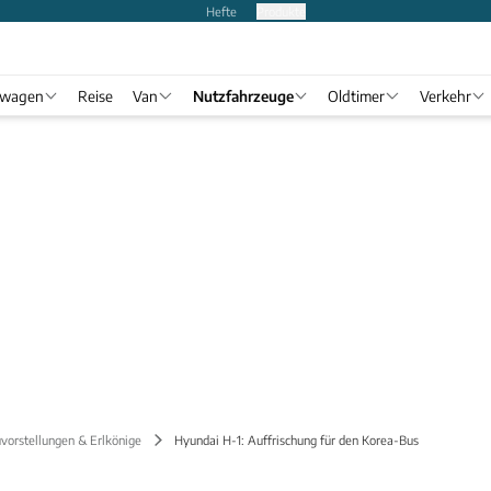
Hefte
Produkte
twagen
Reise
Van
Nutzfahrzeuge
Oldtimer
Verkehr
vorstellungen & Erlkönige
Hyundai H-1: Auffrischung für den Korea-Bus