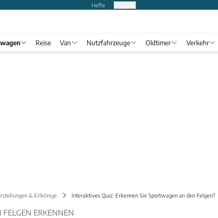
Hefte
Produkte
twagen
Reise
Van
Nutzfahrzeuge
Oldtimer
Verkehr
rstellungen & Erlkönige
Interaktives Quiz: Erkennen Sie Sportwagen an den Felgen?
 FELGEN ERKENNEN