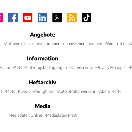
Angebote
r
Autovergleich
ams+ abonnieren
ams+ hier kündigen
Widerruf digit
Information
essum
AGB
Nutzungsbedingungen
Datenschutz
Privacy Manager
B
Heftarchiv
t
Motor Klassik
Youngtimer
Auto Straßenverkehr
Abo & Hefte
Media
Mediadaten Online
Mediadaten Print