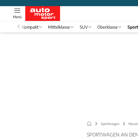
Menü
nwagen
Kompakt
Mittelklasse
SUV
Oberklasse
Spor
Sportwagen
Neuvo
SPORTWAGEN AN DEN