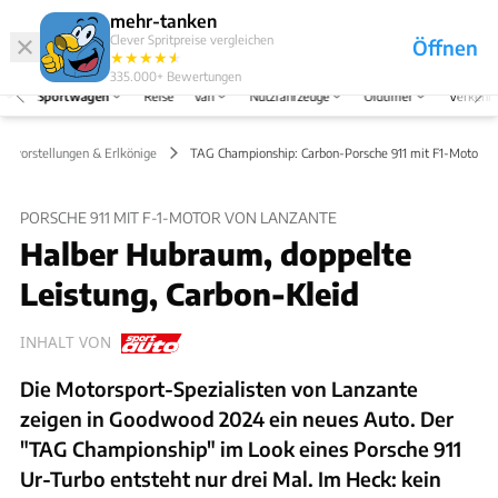
Hefte
Produkte
mehr-tanken
Clever Spritpreise vergleichen
Öffnen
Abo
★
★
★
★
★
★
Marken
Anmelden
Menü
335.000+
Bewertungen
e
Sportwagen
Reise
Van
Nutzfahrzeuge
Oldtimer
Verkehr
euvorstellungen & Erlkönige
TAG Championship: Carbon-Porsche 911 mit F1-Motor
PORSCHE 911 MIT F-1-MOTOR VON LANZANTE
Halber Hubraum, doppelte
Leistung, Carbon-Kleid
INHALT VON
Die Motorsport-Spezialisten von Lanzante
zeigen in Goodwood 2024 ein neues Auto. Der
"TAG Championship" im Look eines Porsche 911
Ur-Turbo entsteht nur drei Mal. Im Heck: kein