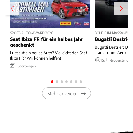
SPORT-AUTO-AWARD 2026
BOLIDE IM MASSANZUG
Seat Ibiza FR für ein halbes Jahr
Bugatti Destrier
geschenkt
Bugatti Destrier: 1,0
stark – ohne Aero-An
Lust auf ein neues Auto? Vielleicht den Seat
Ibiza FR? Wir können helfen!
Neuvorstellung
Sportwagen
Mehr anzeigen