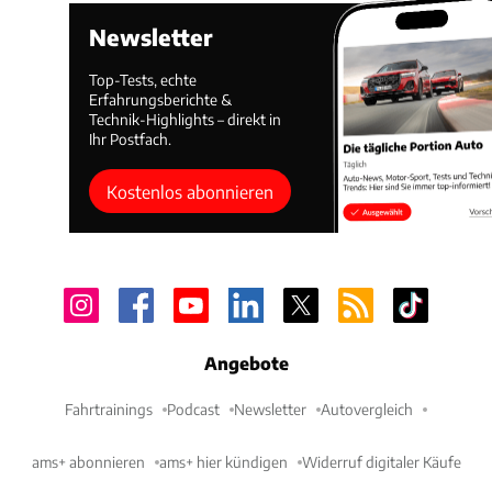
Newsletter
Top-Tests, echte
Erfahrungsberichte &
Technik-Highlights – direkt in
Ihr Postfach.
Kostenlos abonnieren
Angebote
Fahrtrainings
Podcast
Newsletter
Autovergleich
ams+ abonnieren
ams+ hier kündigen
Widerruf digitaler Käufe