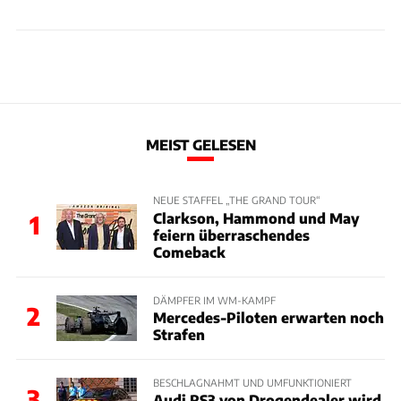
MEIST GELESEN
NEUE STAFFEL „THE GRAND TOUR“
Clarkson, Hammond und May
1
feiern überraschendes
Comeback
DÄMPFER IM WM-KAMPF
2
Mercedes-Piloten erwarten noch
Strafen
BESCHLAGNAHMT UND UMFUNKTIONIERT
3
Audi RS3 von Drogendealer wird