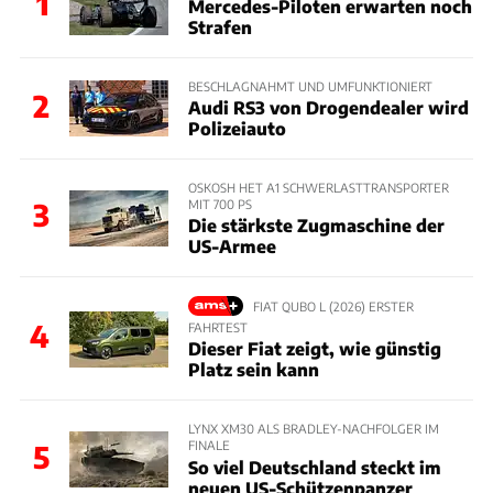
1
Mercedes-Piloten erwarten noch
Strafen
BESCHLAGNAHMT UND UMFUNKTIONIERT
2
Audi RS3 von Drogendealer wird
Polizeiauto
OSKOSH HET A1 SCHWERLASTTRANSPORTER
MIT 700 PS
3
Die stärkste Zugmaschine der
US-Armee
FIAT QUBO L (2026) ERSTER
4
FAHRTEST
Dieser Fiat zeigt, wie günstig
Platz sein kann
LYNX XM30 ALS BRADLEY-NACHFOLGER IM
FINALE
5
So viel Deutschland steckt im
neuen US-Schützenpanzer