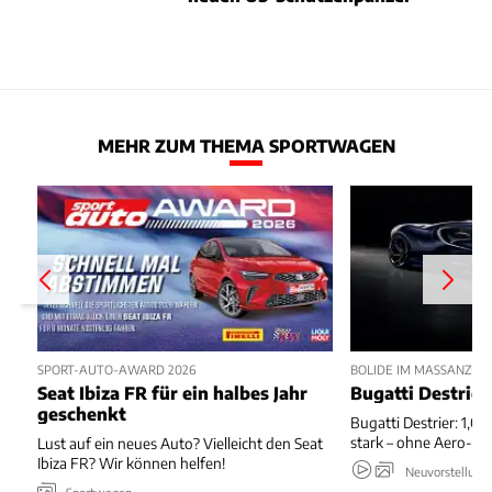
MEHR ZUM THEMA SPORTWAGEN
SPORT-AUTO-AWARD 2026
BOLIDE IM MASSANZUG
Seat Ibiza FR für ein halbes Jahr
Bugatti Destrier
geschenkt
Bugatti Destrier: 1,0
stark – ohne Aero-An
Lust auf ein neues Auto? Vielleicht den Seat
Ibiza FR? Wir können helfen!
Neuvorstellung