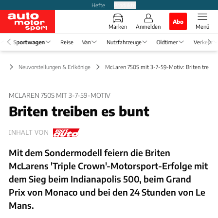
Hefte
Produkte
Abo
Marken
Anmelden
Menü
Sportwagen
Reise
Van
Nutzfahrzeuge
Oldtimer
Verkehr
en
Neuvorstellungen & Erlkönige
McLaren 750S mit 3-7-59-Motiv: Briten treiben
MCLAREN 750S MIT 3-7-59-MOTIV
Briten treiben es bunt
INHALT VON
Mit dem Sondermodell feiern die Briten
McLarens 'Triple Crown'-Motorsport-Erfolge mit
dem Sieg beim Indianapolis 500, beim Grand
Prix von Monaco und bei den 24 Stunden von Le
Mans.