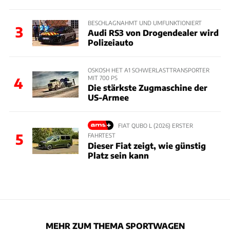
BESCHLAGNAHMT UND UMFUNKTIONIERT
3
Audi RS3 von Drogendealer wird
Polizeiauto
OSKOSH HET A1 SCHWERLASTTRANSPORTER
MIT 700 PS
4
Die stärkste Zugmaschine der
US-Armee
FIAT QUBO L (2026) ERSTER
5
FAHRTEST
Dieser Fiat zeigt, wie günstig
Platz sein kann
MEHR ZUM THEMA SPORTWAGEN