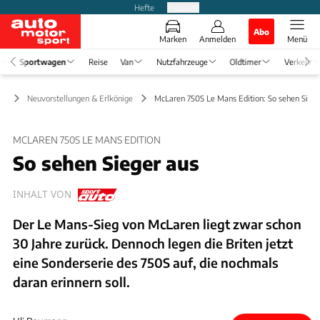
Hefte
Produkte
Abo
Marken
Anmelden
Menü
Sportwagen
Reise
Van
Nutzfahrzeuge
Oldtimer
Verkehr
en
Neuvorstellungen & Erlkönige
McLaren 750S Le Mans Edition: So sehen Siege
MCLAREN 750S LE MANS EDITION
So sehen Sieger aus
INHALT VON
Der Le Mans-Sieg von McLaren liegt zwar schon
30 Jahre zurück. Dennoch legen die Briten jetzt
eine Sonderserie des 750S auf, die nochmals
daran erinnern soll.