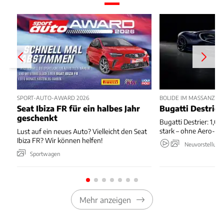
SPORT-AUTO-AWARD 2026
BOLIDE IM MASSANZUG
Seat Ibiza FR für ein halbes Jahr
Bugatti Destrier
geschenkt
Bugatti Destrier: 1,0
stark – ohne Aero-An
Lust auf ein neues Auto? Vielleicht den Seat
Ibiza FR? Wir können helfen!
Neuvorstellung
Sportwagen
Mehr anzeigen