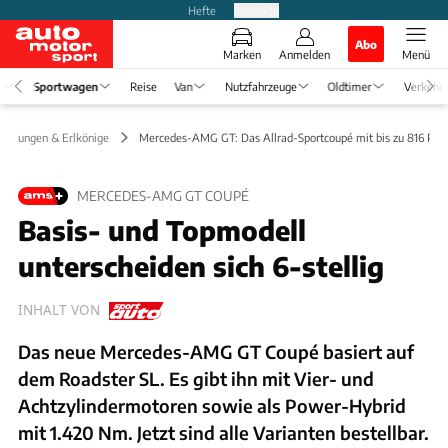
Hefte
Produkte
Abo
Marken
Anmelden
Menü
e
Sportwagen
Reise
Van
Nutzfahrzeuge
Oldtimer
Verkehr
tellungen & Erlkönige
Mercedes-AMG GT: Das Allrad-Sportcoupé mit bis zu 816 PS
MERCEDES-AMG GT COUPÉ
Basis- und Topmodell
unterscheiden sich 6-stellig
INHALT VON
Das neue Mercedes-AMG GT Coupé basiert auf
dem Roadster SL. Es gibt ihn mit Vier- und
Achtzylindermotoren sowie als Power-Hybrid
mit 1.420 Nm. Jetzt sind alle Varianten bestellbar.