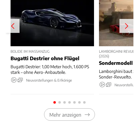
BOLIDE IM MASSANZUG
LAMBORGHINI REVUELT
(2026)
Bugatti Destrier ohne Flügel
Sondermodell z
Bugatti Destrier: 1,00 Meter hoch, 1.600 PS
Lamborghini baut zu
stark – ohne Aero-Anbauteile.
Sonder-Revuelto.
Neuvorstellungen & Erlkönige
Neuvorstellung
Mehr anzeigen