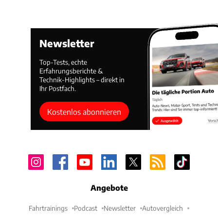
Newsletter
Top-Tests, echte
Erfahrungsberichte &
Technik-Highlights – direkt in
Ihr Postfach.
Kostenlos abonnieren
Angebote
Fahrtrainings
Podcast
Newsletter
Autovergleich