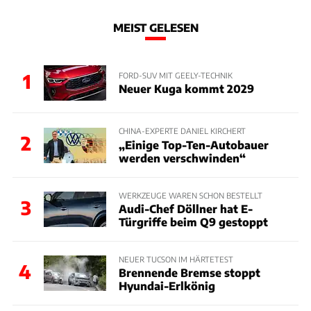
MEIST GELESEN
1
FORD-SUV MIT GEELY-TECHNIK
Neuer Kuga kommt 2029
CHINA-EXPERTE DANIEL KIRCHERT
2
„Einige Top-Ten-Autobauer
werden verschwinden“
WERKZEUGE WAREN SCHON BESTELLT
3
Audi-Chef Döllner hat E-
Türgriffe beim Q9 gestoppt
NEUER TUCSON IM HÄRTETEST
4
Brennende Bremse stoppt
Hyundai-Erlkönig