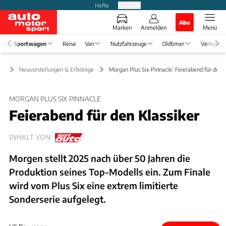
Hefte
Produkte
Abo
Marken
Anmelden
Menü
Sportwagen
Reise
Van
Nutzfahrzeuge
Oldtimer
Verkehr
en
Neuvorstellungen & Erlkönige
Morgan Plus Six Pinnacle: Feierabend für den K
MORGAN PLUS SIX PINNACLE
Feierabend für den Klassiker
INHALT VON
Morgen stellt 2025 nach über 50 Jahren die
Produktion seines Top-Modells ein. Zum Finale
wird vom Plus Six eine extrem limitierte
Sonderserie aufgelegt.